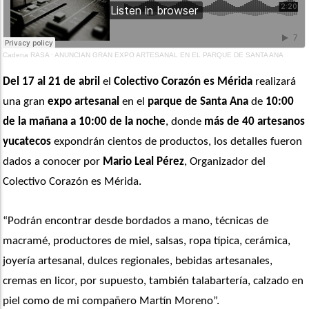
Cadena RASA
·
ANUNCIAN GRAN EXPO ARTESANAL EN EL PARQUE DE SANTA ANA
Del 17 al 21 de abril
 el 
Colectivo Corazón es Mérida
 realizará 
una gran 
expo artesanal
 en el 
parque de Santa Ana
 de 
10:00 
de la mañana a 10:00 de la noche
, donde 
más de 40 artesanos 
yucatecos
 expondrán cientos de productos, los detalles fueron 
dados a conocer por 
Mario Leal Pérez
, Organizador del 
Colectivo Corazón es Mérida.
“Podrán encontrar desde bordados a mano, técnicas de 
macramé, productores de miel, salsas, ropa típica, cerámica, 
joyería artesanal, dulces regionales, bebidas artesanales, 
cremas en licor, por supuesto, también talabartería, calzado en 
piel como de mi compañero Martín Moreno”. 