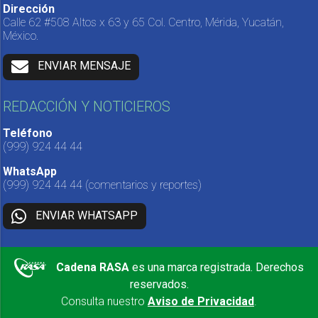
Dirección
Calle 62 #508 Altos x 63 y 65 Col. Centro, Mérida, Yucatán,
México.
ENVIAR MENSAJE
REDACCIÓN Y NOTICIEROS
Teléfono
(999) 924 44 44
WhatsApp
(999) 924 44 44
(comentarios y reportes)
ENVIAR WHATSAPP
Cadena RASA
es una marca registrada. Derechos
reservados.
Consulta nuestro
Aviso de Privacidad
.