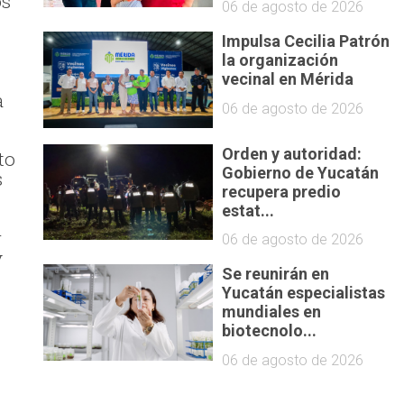
os
06 de agosto de 2026
Impulsa Cecilia Patrón
la organización
vecinal en Mérida
a
06 de agosto de 2026
Orden y autoridad:
to
Gobierno de Yucatán
s
recupera predio
estat...
r
06 de agosto de 2026
y
Se reunirán en
Yucatán especialistas
mundiales en
biotecnolo...
06 de agosto de 2026