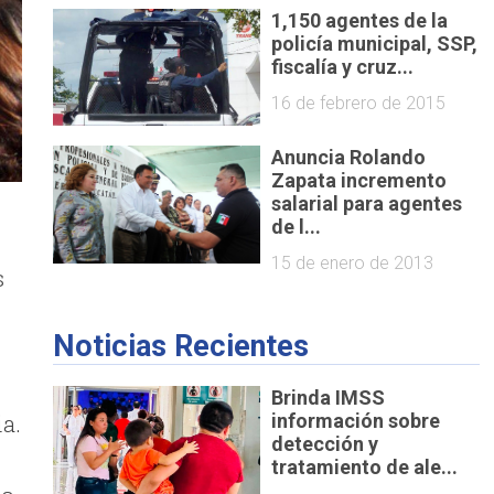
1,150 agentes de la
policía municipal, SSP,
fiscalía y cruz...
16 de febrero de 2015
Anuncia Rolando
Zapata incremento
salarial para agentes
de l...
15 de enero de 2013
s
Noticias Recientes
Brinda IMSS
a.
información sobre
detección y
tratamiento de ale...