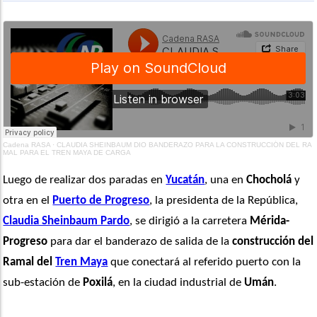
Cadena RASA
·
CLAUDIA SHEINBAUM DIO BANDERAZO PARA LA CONSTRUCCIÓN DEL RA
MAL PARA EL TREN MAYA DE CARGA
Luego de realizar dos paradas en 
Yucatán
, una en 
Chocholá
 y 
otra en el 
Puerto de Progreso
, la presidenta de la República, 
Claudia Sheinbaum Pardo
, se dirigió a la carretera 
Mérida-
Progreso
 para dar el banderazo de salida de la 
construcción del 
Ramal del 
Tren Maya
 que conectará al referido puerto con la 
sub-estación de 
Poxilá
, en la ciudad industrial de 
Umán
.