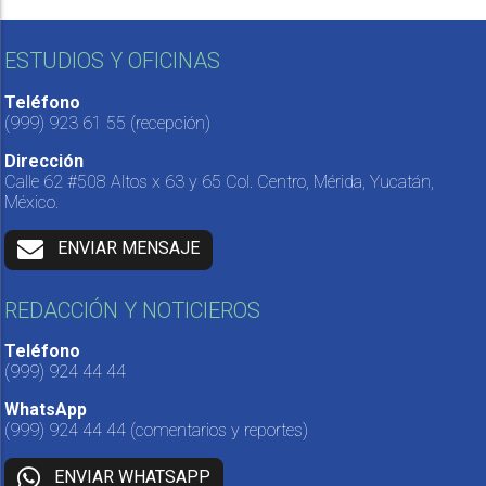
ESTUDIOS Y OFICINAS
Teléfono
(999) 923 61 55
(recepción)
Dirección
Calle 62 #508 Altos x 63 y 65 Col. Centro, Mérida, Yucatán,
México.
ENVIAR MENSAJE
REDACCIÓN Y NOTICIEROS
Teléfono
(999) 924 44 44
WhatsApp
(999) 924 44 44
(comentarios y reportes)
ENVIAR WHATSAPP