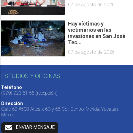
07 de agosto de 2026
Hay víctimas y
victimarios en las
invasiones en San José
Tec...
07 de agosto de 2026
ESTUDIOS Y OFICINAS
Teléfono
(999) 923 61 55
(recepción)
Dirección
Calle 62 #508 Altos x 63 y 65 Col. Centro, Mérida, Yucatán,
México.
ENVIAR MENSAJE