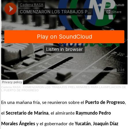
Cadena RASA
·
COMENZARON LOS TRABAJOS PRELIMINARES PARA LA AMPLIACIÓN DE
L PUERTO DE PROGRESO
En una mañana fría, se reunieron sobre el 
Puerto de Progreso
, 
el 
Secretario de Marina
, el almirante
 Raymundo Pedro 
Morales Ángeles
 y el gobernador de 
Yucatán
, 
Joaquín Díaz 