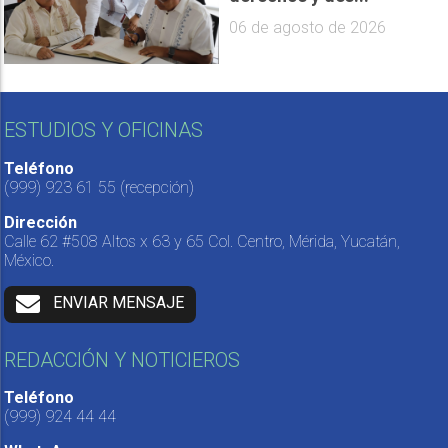
06 de agosto de 2026
ESTUDIOS Y OFICINAS
Teléfono
(999) 923 61 55
(recepción)
Dirección
Calle 62 #508 Altos x 63 y 65 Col. Centro, Mérida, Yucatán,
México.
ENVIAR MENSAJE
REDACCIÓN Y NOTICIEROS
Teléfono
(999) 924 44 44