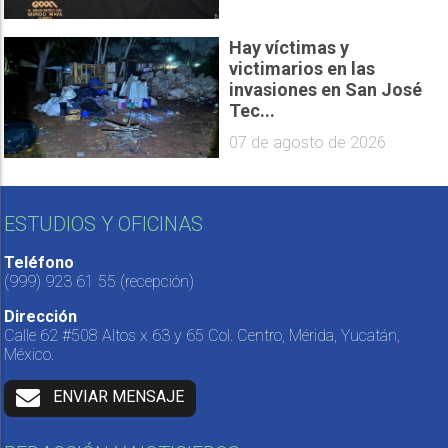
Hay víctimas y
victimarios en las
invasiones en San José
Tec...
07 de agosto de 2026
ESTUDIOS Y OFICINAS
Teléfono
(999) 923 61 55
(recepción)
Dirección
Calle 62 #508 Altos x 63 y 65 Col. Centro, Mérida, Yucatán,
México.
ENVIAR MENSAJE