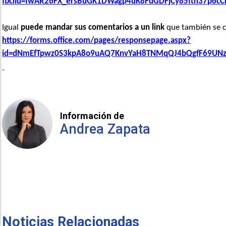
fbclid=IwAR26FX_ersBuGK1DWagp4uK8FdGDFjCy85fth37p6cC
Igual
puede mandar sus comentarios a un link
que también se c
https://forms.office.com/pages/responsepage.aspx?
id=dNmEfTpwz0S3kpA8o9uAQ7KnvYaH8TNMqQJ4bQgfF69UN
Información de
Andrea Zapata
Noticias Relacionadas