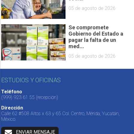
05 de agosto de 2026
Se compromete
Gobierno del Estado a
pagar la falta de un
med...
05 de agosto de 2026
ESTUDIOS Y OFICINAS
Teléfono
(999) 923 61 55
(recepción)
Dirección
Calle 62 #508 Altos x 63 y 65 Col. Centro, Mérida, Yucatán,
México.
ENVIAR MENSAJE