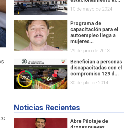
10 de mayo de 2024
Programa de
capacitación para el
autoempleo llega a
mujeres...
29 de junio de 2013
os
Benefician a personas
discapacitadas con el
compromiso 129 d...
30 de julio de 2014
Noticias Recientes
co
Abre Pilotaje de
drones nuevas