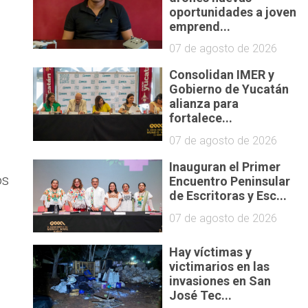
oportunidades a joven
emprend...
07 de agosto de 2026
Consolidan IMER y
Gobierno de Yucatán
alianza para
fortalece...
07 de agosto de 2026
Inauguran el Primer
os
Encuentro Peninsular
de Escritoras y Esc...
07 de agosto de 2026
Hay víctimas y
victimarios en las
invasiones en San
José Tec...