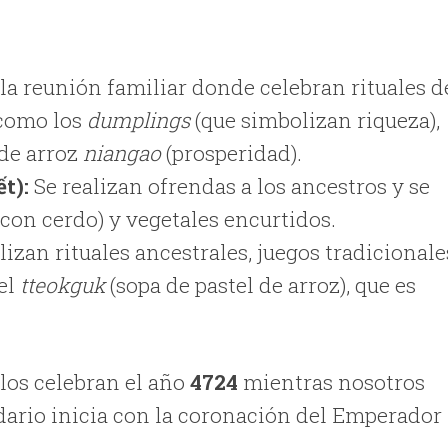
la reunión familiar donde celebran rituales d
 como los
dumplings
(que simbolizan riqueza),
 de arroz
niangao
(prosperidad).
ết):
Se realizan ofrendas a los ancestros y se
 con cerdo) y vegetales encurtidos.
lizan rituales ancestrales, juegos tradicionale
 el
tteokguk
(sopa de pastel de arroz), que es
llos celebran el año
4724
mientras nosotros
ndario inicia con la coronación del Emperador