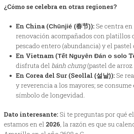
¿Cómo se celebra en otras regiones?
En China (
):
Se centra en 
Chūnjié (
春
节
)
renovación acompañados con platillos
pescado entero (abundancia) y el pastel
En Vietnam (
T
Tết Nguyên Đán o solo
disfruta del
bánh chưng
(pastel de arroz
En Corea del Sur (Seollal
):
Se rea
(
설날
)
y reverencia a los mayores; se consume
símbolo de longevidad.
Dato interesante:
Si te preguntas por qué e
estamos en el
2026
, la razón es que su cale
Amarillo en el año 2698 a.C.