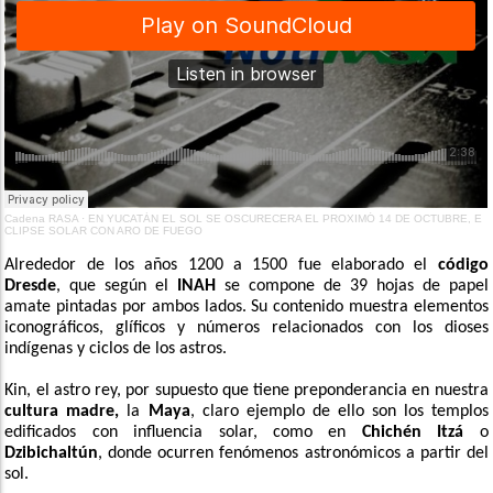
Cadena RASA
·
EN YUCATÁN EL SOL SE OSCURECERA EL PROXIMÓ 14 DE OCTUBRE, E
CLIPSE SOLAR CON ARO DE FUEGO
Alrededor de los años 1200 a 1500 fue elaborado el
código
Dresde
, que según el
INAH
se compone de 39 hojas de papel
amate pintadas por ambos lados. Su contenido muestra elementos
iconográficos, glíficos y números relacionados con los dioses
indígenas y ciclos de los astros.
Kin, el astro rey, por supuesto que tiene preponderancia en nuestra
cultura madre,
la
Maya
, claro ejemplo de ello son los templos
edificados con influencia solar, como en
Chichén Itzá
o
Dzibichaltún
, donde ocurren fenómenos astronómicos a partir del
sol.