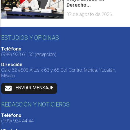
Derecho...
07 de agosto de 2026
ESTUDIOS Y OFICINAS
Teléfono
(999) 923 61 55
(recepción)
Dirección
Calle 62 #508 Altos x 63 y 65 Col. Centro, Mérida, Yucatán,
México.
ENVIAR MENSAJE
REDACCIÓN Y NOTICIEROS
Teléfono
(999) 924 44 44