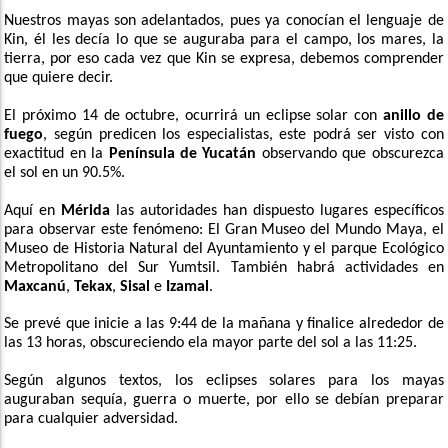
Nuestros mayas son adelantados, pues ya conocían el lenguaje de
Kin, él les decía lo que se auguraba para el campo, los mares, la
tierra, por eso cada vez que Kin se expresa, debemos comprender
que quiere decir.
El próximo 14 de octubre, ocurrirá un eclipse solar con
anillo de
fuego
, según predicen los especialistas, este podrá ser visto con
exactitud en la
Península de Yucatán
observando que obscurezca
el sol en un 90.5%.
Aquí en
Mérida
las autoridades han dispuesto lugares específicos
para observar este fenómeno:
El Gran Museo del Mundo Maya, el
Museo de Historia Natural del Ayuntamiento y el parque Ecológico
Metropolitano del Sur Yumtsil. También habrá actividades en
Maxcanú
,
Tekax
,
Sisal
e
Izamal
.
Se prevé que inicie a las 9:44 de la mañana y finalice alrededor de
las 13 horas, obscureciendo ela mayor parte del sol a las 11:25.
Según algunos textos, los eclipses solares para los mayas
auguraban sequía, guerra o muerte, por ello se debían preparar
para cualquier adversidad.