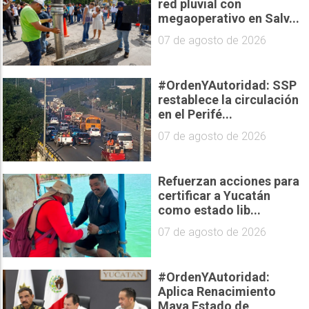
red pluvial con
megaoperativo en Salv...
07 de agosto de 2026
#OrdenYAutoridad: SSP
restablece la circulación
en el Perifé...
07 de agosto de 2026
Refuerzan acciones para
certificar a Yucatán
como estado lib...
07 de agosto de 2026
#OrdenYAutoridad:
Aplica Renacimiento
Maya Estado de