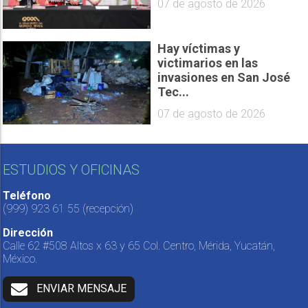
07 de agosto de 2026
Hay víctimas y
victimarios en las
invasiones en San José
Tec...
07 de agosto de 2026
ESTUDIOS Y OFICINAS
Teléfono
(999) 923 61 55
(recepción)
Dirección
Calle 62 #508 Altos x 63 y 65 Col. Centro, Mérida, Yucatán,
México.
ENVIAR MENSAJE