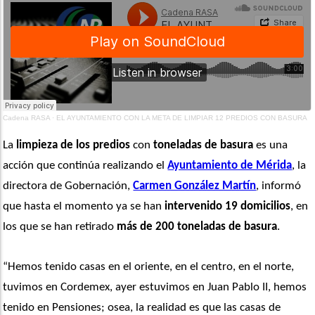
Cadena RASA
·
EL AYUNTAMIENTO CON LA META DE LIMPIAR 12 PREDIOS CON BASURA
La 
limpieza de los predios
 con 
toneladas de basura
 es una 
acción que continúa realizando el 
Ayuntamiento de Mérida
, la 
directora de Gobernación, 
Carmen González Martín
, informó 
que hasta el momento ya se han
 intervenido 19 domicilios
, en 
los que se han retirado 
más de 200 toneladas de basura
. 
“Hemos tenido casas en el oriente, en el centro, en el norte, 
tuvimos en Cordemex, ayer estuvimos en Juan Pablo II, hemos 
tenido en Pensiones; osea, la realidad es que las casas de 