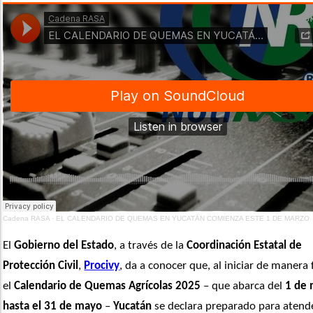
Cadena RASA
·
EL CALENDARIO DE QUEMAS EN YUCATÁN COMIENZA ESTE 1 DE MARZO
El 
Gobierno del Estado
, a través de la 
Coordinación Estatal de 
Protección Civil
, 
Procivy
, da a conocer que, al iniciar de manera 
el 
Calendario de Quemas Agrícolas 2025
 – que abarca del 
1 de 
hasta el 31 de mayo
 – 
Yucatán
 se declara preparado para atende