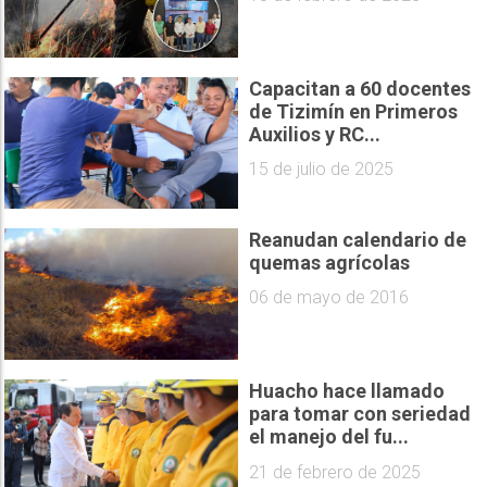
Capacitan a 60 docentes
de Tizimín en Primeros
Auxilios y RC...
15 de julio de 2025
Reanudan calendario de
quemas agrícolas
06 de mayo de 2016
Huacho hace llamado
para tomar con seriedad
el manejo del fu...
21 de febrero de 2025