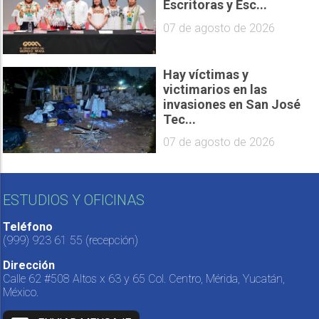
Escritoras y Esc...
07 de agosto de 2026
Hay víctimas y
victimarios en las
invasiones en San José
Tec...
07 de agosto de 2026
ESTUDIOS Y OFICINAS
Teléfono
(999) 923 61 55
(recepción)
Dirección
Calle 62 #508 Altos x 63 y 65 Col. Centro, Mérida, Yucatán,
México.