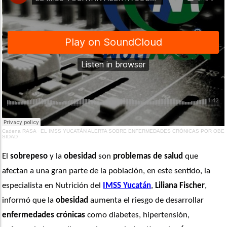
Cadena RASA
·
EL IMSS YUCATÁN ALERTA SOBRE ENFERMEDADES CRÓNICAS POR OBE
SIDAD
El 
sobrepeso
 y la
 obesidad
 son 
problemas de salud
 que 
afectan a una gran parte de la población, en este sentido, la 
especialista en Nutrición del 
IMSS Yucatán
, 
Liliana Fischer
, 
informó que la 
obesidad
 aumenta el riesgo de desarrollar 
enfermedades crónicas
 como diabetes, hipertensión, 