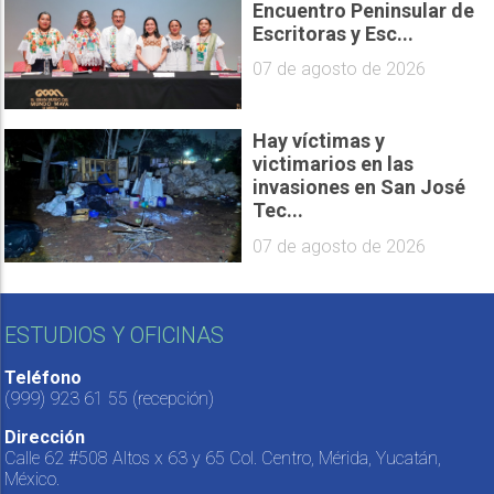
Encuentro Peninsular de
Escritoras y Esc...
07 de agosto de 2026
Hay víctimas y
victimarios en las
invasiones en San José
Tec...
07 de agosto de 2026
ESTUDIOS Y OFICINAS
Teléfono
(999) 923 61 55
(recepción)
Dirección
Calle 62 #508 Altos x 63 y 65 Col. Centro, Mérida, Yucatán,
México.