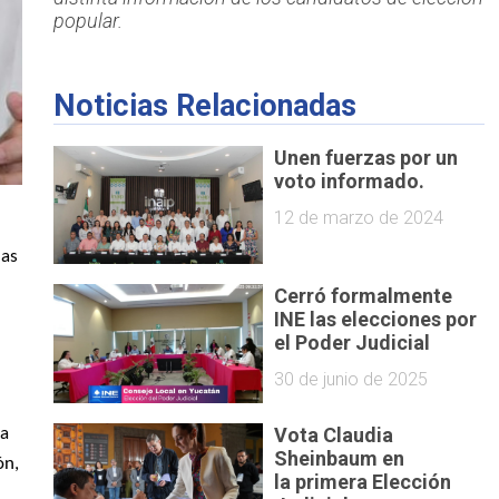
popular.
Noticias Relacionadas
Unen fuerzas por un
voto informado.
12 de marzo de 2024
las
Cerró formalmente
INE las elecciones por
el Poder Judicial
30 de junio de 2025
Vota Claudia
la
Sheinbaum en
ón,
la primera Elección