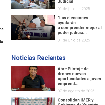
Judicial
01 de junio de 2025
“Las elecciones
ayudarán
a comprender mejor al
ene
poder judicia...
01 de junio de 2025
do
Noticias Recientes
Abre Pilotaje de
drones nuevas
oportunidades a joven
emprend...
07 de agosto de 2026
Consolidan IMER y
Gobierno de Yucatán