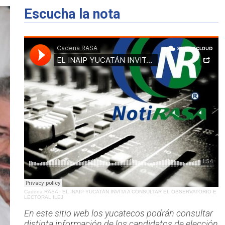
Escucha la nota
Cadena RASA
·
EL INAIP YUCATÁN INVITA A CONSULTAR EL OBSERVATORIO E
LECTORAL ILEJ
En este sitio web los yucatecos podrán consultar
distinta información de los candidatos de elección