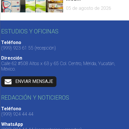
05 de agosto de 2026
ESTUDIOS Y OFICINAS
Teléfono
(999) 923 61 55
(recepción)
Dirección
Calle 62 #508 Altos x 63 y 65 Col. Centro, Mérida, Yucatán,
México.
ENVIAR MENSAJE
REDACCIÓN Y NOTICIEROS
Teléfono
(999) 924 44 44
WhatsApp