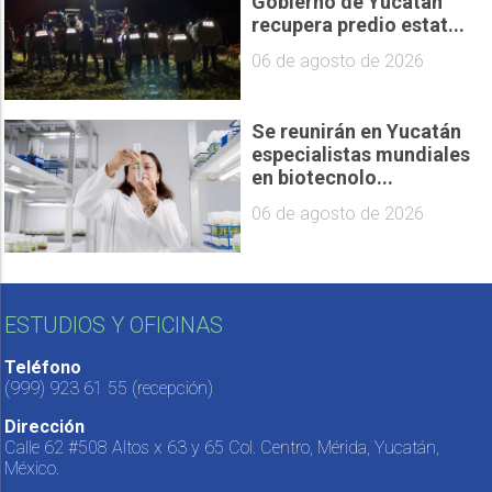
Gobierno de Yucatán
recupera predio estat...
06 de agosto de 2026
Se reunirán en Yucatán
especialistas mundiales
en biotecnolo...
06 de agosto de 2026
ESTUDIOS Y OFICINAS
Teléfono
(999) 923 61 55
(recepción)
Dirección
Calle 62 #508 Altos x 63 y 65 Col. Centro, Mérida, Yucatán,
México.