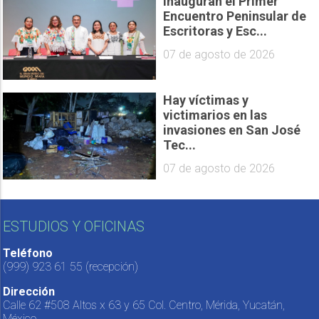
Inauguran el Primer
Encuentro Peninsular de
Escritoras y Esc...
07 de agosto de 2026
Hay víctimas y
victimarios en las
invasiones en San José
Tec...
07 de agosto de 2026
ESTUDIOS Y OFICINAS
Teléfono
(999) 923 61 55
(recepción)
Dirección
Calle 62 #508 Altos x 63 y 65 Col. Centro, Mérida, Yucatán,
México.