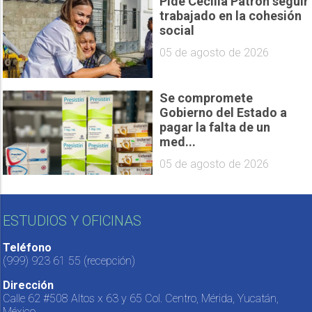
Pide Cecilia Patrón seguir
trabajado en la cohesión
social
05 de agosto de 2026
Se compromete
Gobierno del Estado a
pagar la falta de un
med...
05 de agosto de 2026
ESTUDIOS Y OFICINAS
Teléfono
(999) 923 61 55
(recepción)
Dirección
Calle 62 #508 Altos x 63 y 65 Col. Centro, Mérida, Yucatán,
México.