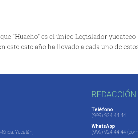
ó que “Huacho” es el único Legislador yucateco
en este este año ha llevado a cada uno de esto
REDACCIÓN 
Teléfono
(999) 924 44 44
WhatsApp
 Mérida, Yucatán,
(999) 924 44 44
(come