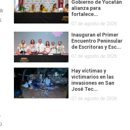
Gobierno de Yucatán
alianza para
ta
fortalece...
s
07 de agosto de 2026
Inauguran el Primer
Encuentro Peninsular
de Escritoras y Esc...
07 de agosto de 2026
Hay víctimas y
victimarios en las
invasiones en San
José Tec...
07 de agosto de 2026
,
o