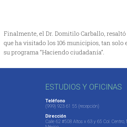
Finalmente, el Dr. Domitilo Carballo, resalt
que ha visitado los 106 municipios, tan solo 
su programa “Haciendo ciudadanía”.
ESTUDIOS Y OFICINAS
Teléfono
(999) 923 61 55
(recepción)
Dirección
Calle 62 #508 Altos x 63 y 65 Col. Centro,
México.