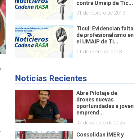
contra Umaip de Tic...
01 de febrero de 2013
Ticul: Evidencian falta
de profesionalismo en
el UMAIP de Ti...
11 de enero de 2013
x
Noticias Recientes
Abre Pilotaje de
drones nuevas
oportunidades a joven
emprend...
07 de agosto de 2026
n
Consolidan IMER y