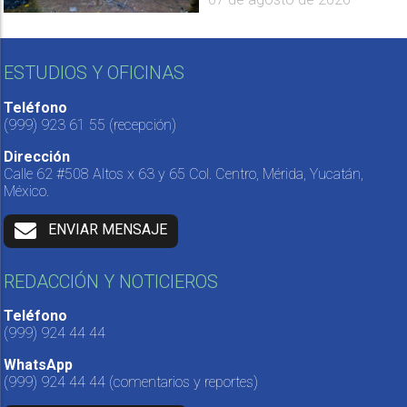
ESTUDIOS Y OFICINAS
Teléfono
(999) 923 61 55
(recepción)
Dirección
Calle 62 #508 Altos x 63 y 65 Col. Centro, Mérida, Yucatán,
México.
ENVIAR MENSAJE
REDACCIÓN Y NOTICIEROS
Teléfono
(999) 924 44 44
WhatsApp
(999) 924 44 44
(comentarios y reportes)