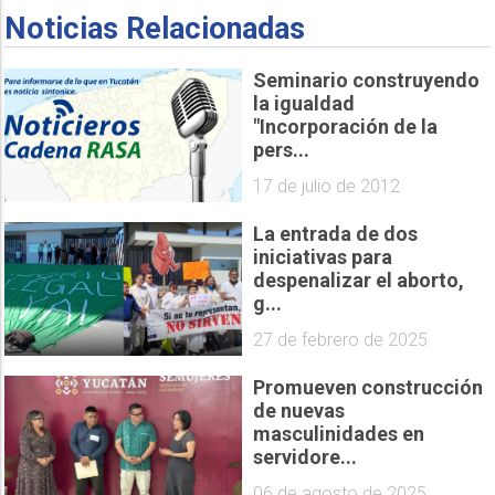
Noticias Relacionadas
Seminario construyendo
la igualdad
"Incorporación de la
pers...
17 de julio de 2012
La entrada de dos
iniciativas para
despenalizar el aborto,
g...
27 de febrero de 2025
Promueven construcción
de nuevas
masculinidades en
servidore...
06 de agosto de 2025