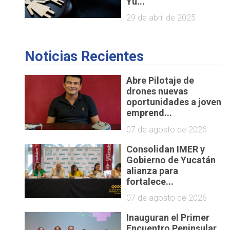
Yu...
29 de abril de 2025
Noticias Recientes
Abre Pilotaje de
drones nuevas
oportunidades a joven
emprend...
07 de agosto de 2026
Consolidan IMER y
Gobierno de Yucatán
alianza para
fortalece...
07 de agosto de 2026
Inauguran el Primer
Encuentro Peninsular