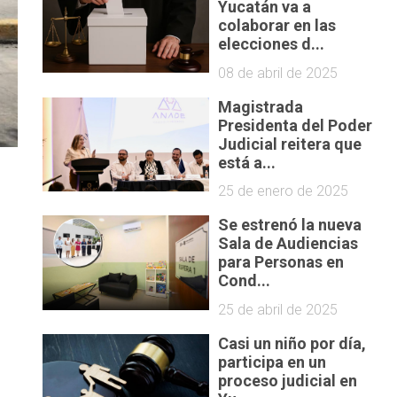
Yucatán va a
colaborar en las
elecciones d...
08 de abril de 2025
Magistrada
Presidenta del Poder
Judicial reitera que
está a...
25 de enero de 2025
Se estrenó la nueva
Sala de Audiencias
para Personas en
Cond...
25 de abril de 2025
Casi un niño por día,
participa en un
proceso judicial en