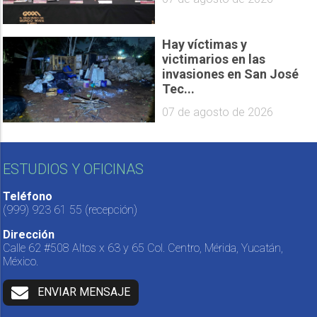
Hay víctimas y
victimarios en las
invasiones en San José
Tec...
07 de agosto de 2026
ESTUDIOS Y OFICINAS
Teléfono
(999) 923 61 55
(recepción)
Dirección
Calle 62 #508 Altos x 63 y 65 Col. Centro, Mérida, Yucatán,
México.
ENVIAR MENSAJE