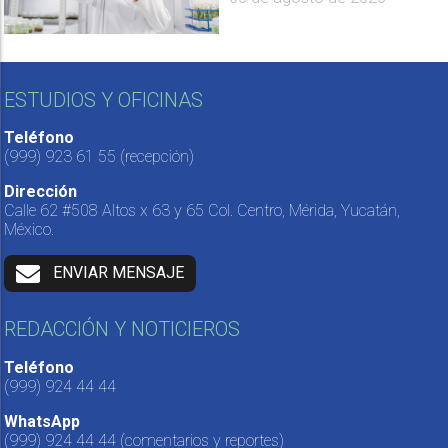
ESTUDIOS Y OFICINAS
Teléfono
(999) 923 61 55
(recepción)
Dirección
Calle 62 #508 Altos x 63 y 65 Col. Centro, Mérida, Yucatán,
México.
ENVIAR MENSAJE
REDACCIÓN Y NOTICIEROS
Teléfono
(999) 924 44 44
WhatsApp
(999) 924 44 44
(comentarios y reportes)