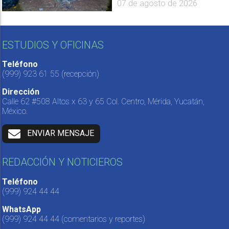
07 de agosto de 2026
ESTUDIOS Y OFICINAS
Teléfono
(999) 923 61 55
(recepción)
Dirección
Calle 62 #508 Altos x 63 y 65 Col. Centro, Mérida, Yucatán,
México.
ENVIAR MENSAJE
REDACCIÓN Y NOTICIEROS
Teléfono
(999) 924 44 44
WhatsApp
(999) 924 44 44
(comentarios y reportes)