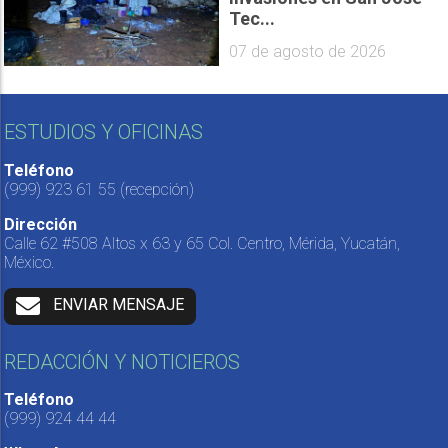
Tec...
07 de agosto de 2026
ESTUDIOS Y OFICINAS
Teléfono
(999) 923 61 55
(recepción)
Dirección
Calle 62 #508 Altos x 63 y 65 Col. Centro, Mérida, Yucatán,
México.
ENVIAR MENSAJE
REDACCIÓN Y NOTICIEROS
Teléfono
(999) 924 44 44