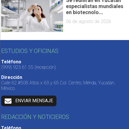
Se reunirán en Yucatán
especialistas mundiales
en biotecnolo...
06 de agosto de 2026
ESTUDIOS Y OFICINAS
Teléfono
(999) 923 61 55
(recepción)
Dirección
Calle 62 #508 Altos x 63 y 65 Col. Centro, Mérida, Yucatán,
México.
ENVIAR MENSAJE
REDACCIÓN Y NOTICIEROS
Teléfono