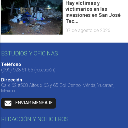
Hay víctimas y
victimarios en las
invasiones en San José
Tec...
07 de agosto de 2026
ESTUDIOS Y OFICINAS
Teléfono
(999) 923 61 55
(recepción)
Dirección
Calle 62 #508 Altos x 63 y 65 Col. Centro, Mérida, Yucatán,
México.
ENVIAR MENSAJE
REDACCIÓN Y NOTICIEROS