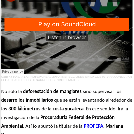
Cadena RASA
·
LA PROFEPA REALIZARÁ INSPECCIONES EN LA COSTA PARA CONSTATAR
LEGALIDAD DE LOS DESARROLLOS INMOBILIARIOS
No sólo la 
deforestación de manglares
 sino supervisar los 
desarrollos inmobiliarios
 que se están levantando alrededor de 
los 
300 kilómetros
 de la 
costa yucateca
. En ese sentido, irá la 
investigación de la 
Procuraduría Federal de Protección 
Ambiental
. Así lo apuntó la titular de la 
PROFEPA
, 
Mariana 