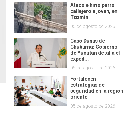
Atacó e hirió perro
callejero a joven, en
Tizimín
05 de agosto de 2026
Caso Dunas de
Chuburná: Gobierno
de Yucatán detalla el
exped...
05 de agosto de 2026
Fortalecen
estrategias de
seguridad en la región
oriente
05 de agosto de 2026