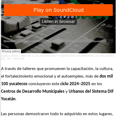
Cadena RASA
·
MÁS DE 2,100 YUCATECAS Y YUCATECOS CULMINARON LOS TALLERES
DEL DIF YUCATÁN
A través de talleres que promueven la capacitación, la cultura, 
el fortalecimiento emocional y el autoempleo, más de 
dos mil 
100 yucatecos
 concluyeron este
 ciclo 2024–2025
 en los
Centros de Desarrollo Municipales
 y 
Urbanos del Sistema DIF 
Yucatán
.
Las personas demostraron todo lo adquirido en estos lugares, 