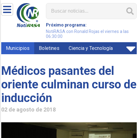
Próximo programa:
NotiRASA con Ronald Rojas el viernes a las
06:30:00
Municipios
Boletines
Ciencia y Tecnología
Médicos pasantes del
oriente culminan curso de
inducción
02 de agosto de 2018