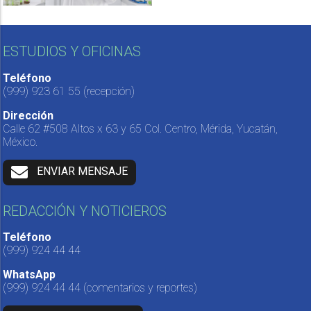
ESTUDIOS Y OFICINAS
Teléfono
(999) 923 61 55
(recepción)
Dirección
Calle 62 #508 Altos x 63 y 65 Col. Centro, Mérida, Yucatán,
México.
ENVIAR MENSAJE
REDACCIÓN Y NOTICIEROS
Teléfono
(999) 924 44 44
WhatsApp
(999) 924 44 44
(comentarios y reportes)