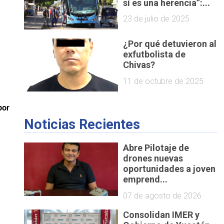
sí es una herencia”:...
23 de julio de 2025
 
¿Por qué detuvieron al
 
exfutbolista de
Chivas?
11 de octubre de 2025
or 
Noticias Recientes
Abre Pilotaje de
drones nuevas
oportunidades a joven
emprend...
07 de agosto de 2026
Consolidan IMER y