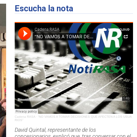
Escucha la nota
Cadena RASA
·
“NO VAMOS A TOMAR DECISIONES QUE AFECTEN A LOS USUA
RIOS”
David Quintal, representante de los
concesionarios, explicó que, tras conversar con el