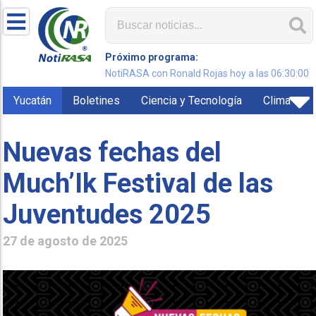
Próximo programa:
NotiRASA con Ronald Rojas hoy a las 06:30:00
Yucatán
Boletines
Ciencia y Tecnología
Clima
Nuevas fechas del
Much’Ik Festival de las
Juventudes 2025
27 de agosto de 2025