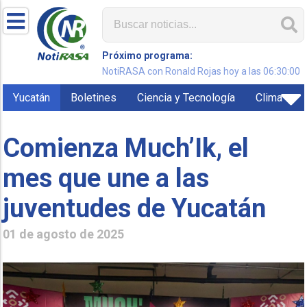
Próximo programa:
NotiRASA con Ronald Rojas hoy a las 06:30:00
Yucatán
Boletines
Ciencia y Tecnología
Clima
Comienza Much’Ik, el
mes que une a las
juventudes de Yucatán
01 de agosto de 2025