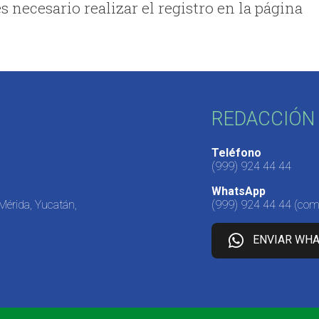
es necesario realizar el registro en la página
REDACCIÓN 
Teléfono
(999) 924 44 44
WhatsApp
 Mérida, Yucatán,
(999) 924 44 44
(come
ENVIAR WH