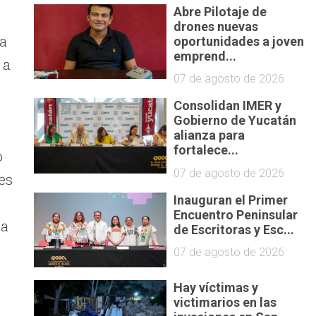
Abre Pilotaje de
drones nuevas
 a
oportunidades a joven
emprend...
 a
07 de agosto de 2026
Consolidan IMER y
Gobierno de Yucatán
alianza para
fortalece...
o
07 de agosto de 2026
es
Inauguran el Primer
Encuentro Peninsular
ta
de Escritoras y Esc...
07 de agosto de 2026
Hay víctimas y
victimarios en las