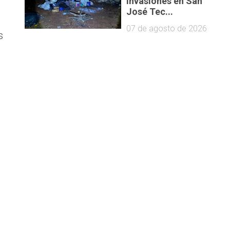
invasiones en San
José Tec...
07 de agosto de 2026
s