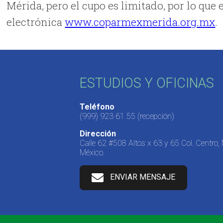
Mérida, pero el cupo es limitado, por lo que 
electrónica
www.coparmexmerida.org.mx
.
ESTUDIOS Y OFICINAS
Teléfono
(999) 923 61 55
(recepción)
Dirección
Calle 62 #508 Altos x 63 y 65 Col. Centro,
México.
ENVIAR MENSAJE