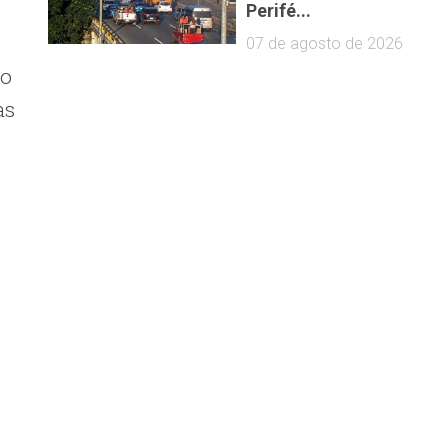
Perifé...
07 de agosto de 2026
 o
as
e