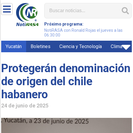
Próximo programa:
NotiRASA con Ronald Rojas el jueves a las
06:30:00
Yucatán
Boletines
Ciencia y Tecnología
Clima
Protegerán denominación
de origen del chile
habanero
24 de junio de 2025