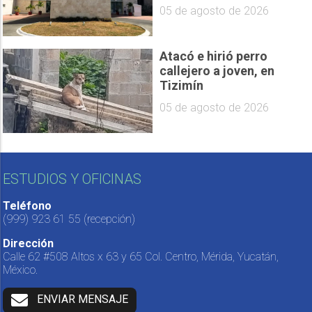
05 de agosto de 2026
Atacó e hirió perro
callejero a joven, en
Tizimín
05 de agosto de 2026
ESTUDIOS Y OFICINAS
Teléfono
(999) 923 61 55
(recepción)
Dirección
Calle 62 #508 Altos x 63 y 65 Col. Centro, Mérida, Yucatán,
México.
ENVIAR MENSAJE