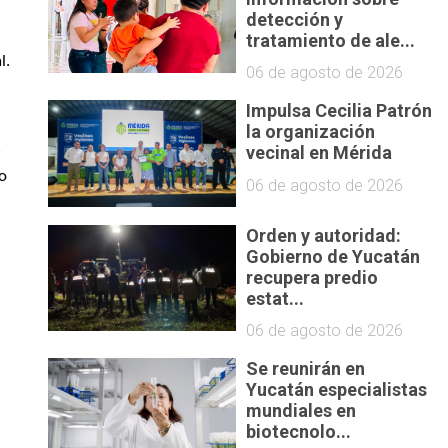
detección y
tratamiento de ale...
l.
06 de agosto de 2026
Impulsa Cecilia Patrón
la organización
 
vecinal en Mérida
o 
06 de agosto de 2026
Orden y autoridad:
Gobierno de Yucatán
recupera predio
estat...
06 de agosto de 2026
Se reunirán en
Yucatán especialistas
mundiales en
biotecnolo...