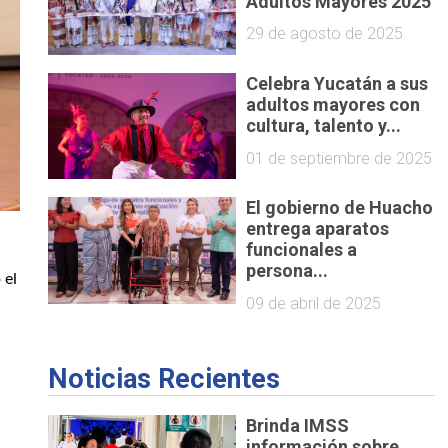
Adultos Mayores 2025
29 de agosto de 2025
Celebra Yucatán a sus
adultos mayores con
cultura, talento y...
01 de septiembre de 2025
El gobierno de Huacho
entrega aparatos
funcionales a
persona...
el 
09 de abril de 2025
Noticias Recientes
Brinda IMSS
información sobre