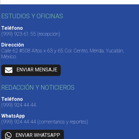
ESTUDIOS Y OFICINAS
Teléfono
(999) 923 61 55
(recepción)
Dirección
Calle 62 #508 Altos x 63 y 65 Col. Centro, Mérida, Yucatán,
México.
ENVIAR MENSAJE
REDACCIÓN Y NOTICIEROS
Teléfono
(999) 924 44 44
WhatsApp
(999) 924 44 44
(comentarios y reportes)
ENVIAR WHATSAPP