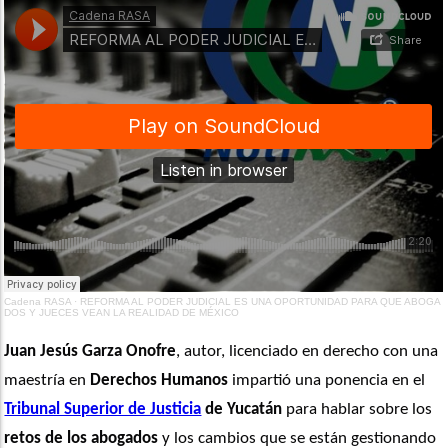
Cadena RASA
·
REFORMA AL PODER JUDICIAL ES UNA OPORTUNIDAD PARA QUE ABOGA
DOS Y JUECES VEAN LA REALIDAD DE MÉXICO
Juan Jesús Garza Onofre
, autor, licenciado en derecho con una 
maestría en 
Derechos Humanos
 impartió una ponencia en el 
Tribunal Superior de Justicia
 de Yucatán
 para hablar sobre los 
retos de los abogados
 y los cambios que se están gestionando 