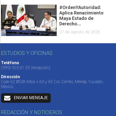
#OrdenYAutoridad:
Aplica Renacimiento
Maya Estado de
Derecho...
07 de agosto de 2026
ESTUDIOS Y OFICINAS
Teléfono
(999) 923 61 55
(recepción)
Dirección
Calle 62 #508 Altos x 63 y 65 Col. Centro, Mérida, Yucatán,
México.
ENVIAR MENSAJE
REDACCIÓN Y NOTICIEROS