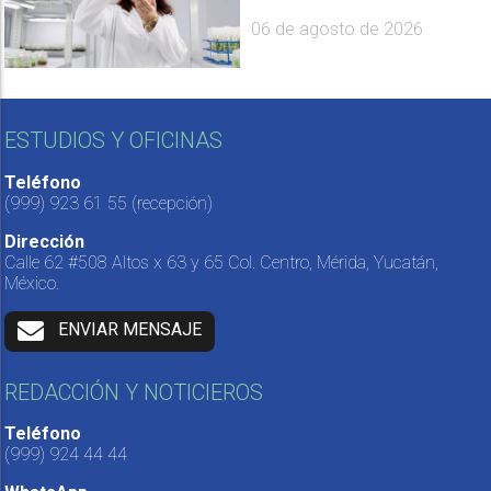
06 de agosto de 2026
ESTUDIOS Y OFICINAS
Teléfono
(999) 923 61 55
(recepción)
Dirección
Calle 62 #508 Altos x 63 y 65 Col. Centro, Mérida, Yucatán,
México.
ENVIAR MENSAJE
REDACCIÓN Y NOTICIEROS
Teléfono
(999) 924 44 44