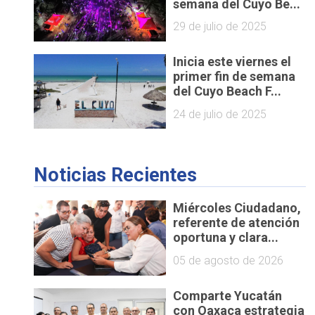
semana del Cuyo Be...
29 de julio de 2025
Inicia este viernes el
primer fin de semana
del Cuyo Beach F...
24 de julio de 2025
Noticias Recientes
Miércoles Ciudadano,
referente de atención
oportuna y clara...
05 de agosto de 2026
Comparte Yucatán
con Oaxaca estrategia