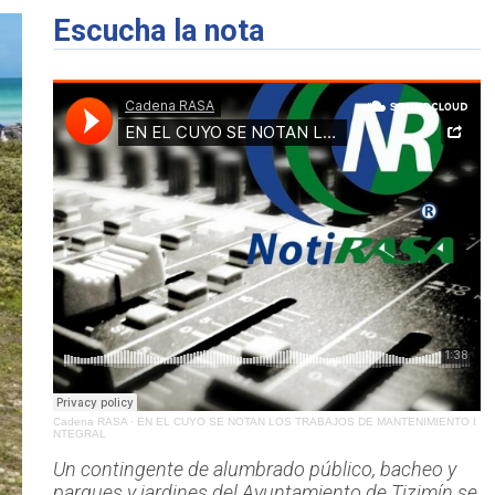
Escucha la nota
Cadena RASA
·
EN EL CUYO SE NOTAN LOS TRABAJOS DE MANTENIMIENTO I
NTEGRAL
Un contingente de alumbrado público, bacheo y
parques y jardines del Ayuntamiento de Tizimín se