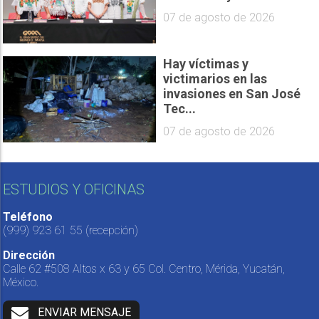
07 de agosto de 2026
Hay víctimas y
victimarios en las
invasiones en San José
Tec...
07 de agosto de 2026
ESTUDIOS Y OFICINAS
Teléfono
(999) 923 61 55
(recepción)
Dirección
Calle 62 #508 Altos x 63 y 65 Col. Centro, Mérida, Yucatán,
México.
ENVIAR MENSAJE