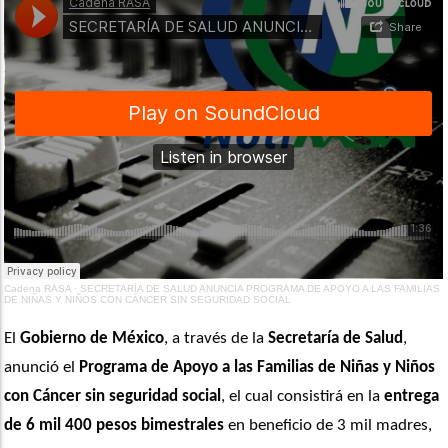
Cadena RASA
·
SECRETARÍA DE SALUD ANUNCIA PROGRAMA DE APOYO A LAS FAMILIAS
DE NIÑAS Y NIÑOS CON CÁNCER SIN SEGURIDAD SOCIAL
El 
Gobierno de México
, a través de la 
Secretaría de Salud
, 
anunció el 
Programa de Apoyo a las Familias de Niñas y Niños 
con Cáncer sin seguridad social
, el cual consistirá en la 
entrega 
de 6 mil 400 pesos bimestrales
 en beneficio de 3 mil madres, 