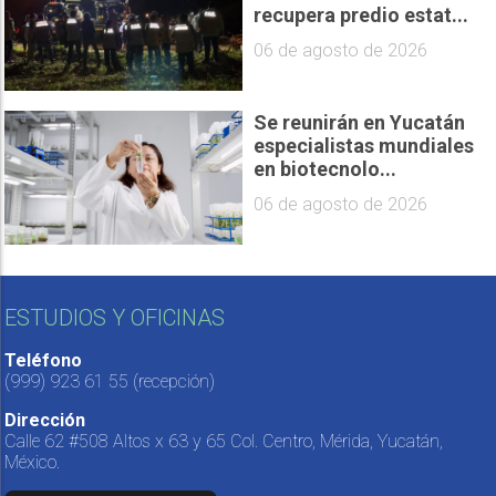
recupera predio estat...
06 de agosto de 2026
Se reunirán en Yucatán
especialistas mundiales
en biotecnolo...
06 de agosto de 2026
ESTUDIOS Y OFICINAS
Teléfono
(999) 923 61 55
(recepción)
Dirección
Calle 62 #508 Altos x 63 y 65 Col. Centro, Mérida, Yucatán,
México.