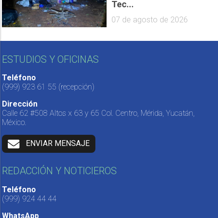
Tec...
07 de agosto de 2026
ESTUDIOS Y OFICINAS
Teléfono
(999) 923 61 55
(recepción)
Dirección
Calle 62 #508 Altos x 63 y 65 Col. Centro, Mérida, Yucatán,
México.
ENVIAR MENSAJE
REDACCIÓN Y NOTICIEROS
Teléfono
(999) 924 44 44
WhatsApp