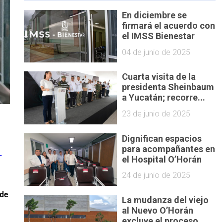
En diciembre se
firmará el acuerdo con
el IMSS Bienestar
04 de junio de 2025
Cuarta visita de la
presidenta Sheinbaum
a Yucatán; recorre...
23 de junio de 2025
Dignifican espacios
para acompañantes en
el Hospital O’Horán
24 de junio de 2025
de 
La mudanza del viejo
al Nuevo O’Horán
excluye el proceso