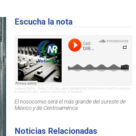
Escucha la nota
Cadena RASA
·
DIRECTOR DEL IMSS BIENESTAR SUPERIVSA JUNTO A HUACH
O AVANCES DEL NUEVO HOSPITAL O´HORÁN
El nosocomio será el más grande del sureste de
México y de Centroamérica.
Noticias Relacionadas