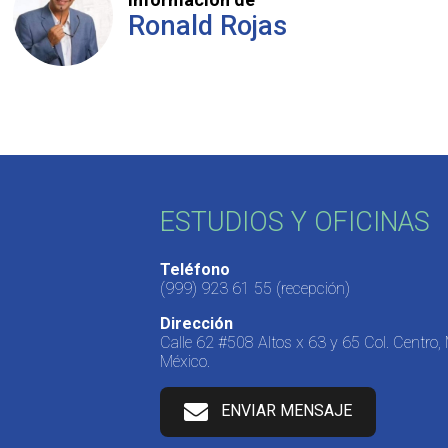
Ronald Rojas
ESTUDIOS Y OFICINAS
Teléfono
(999) 923 61 55
(recepción)
Dirección
Calle 62 #508 Altos x 63 y 65 Col. Centro,
México.
ENVIAR MENSAJE