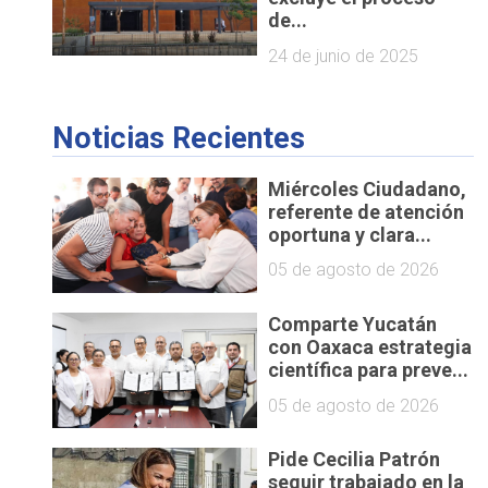
de...
24 de junio de 2025
Noticias Recientes
Miércoles Ciudadano,
referente de atención
oportuna y clara...
05 de agosto de 2026
Comparte Yucatán
con Oaxaca estrategia
científica para preve...
05 de agosto de 2026
Pide Cecilia Patrón
seguir trabajado en la