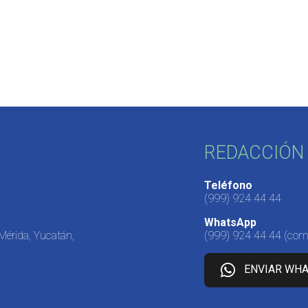
REDACCIÓN 
Teléfono
(999) 924 44 44
WhatsApp
 Mérida, Yucatán,
(999) 924 44 44
(come
ENVIAR WH