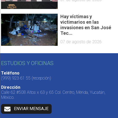
Hay víctimas y
victimarios en las
invasiones en San José
Tec...
07 de agosto de 2026
ESTUDIOS Y OFICINAS
Teléfono
(999) 923 61 55
(recepción)
Dirección
Calle 62 #508 Altos x 63 y 65 Col. Centro, Mérida, Yucatán,
México.
ENVIAR MENSAJE